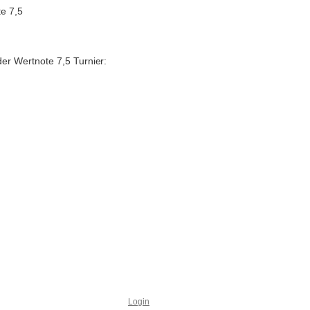
te 7,5
 der Wertnote 7,5
Turnier:
Login