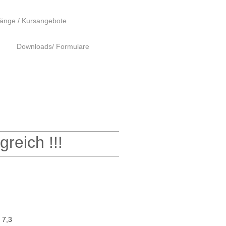
änge / Kursangebote
Downloads/ Formulare
greich !!!
 7,3